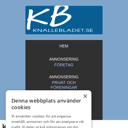
HEM
ANNONSERING
FÖRETAG
ANNONSERING
PRIVAT OCH
FÖRENINGAR
×
Denna webbplats använder
ARKIV
cookies
KONTAKT
Vi använder cookies för att anpassa
innehåll, annonser och för att analysera vår
Knallebladet
trafik. Vi delar också information om din