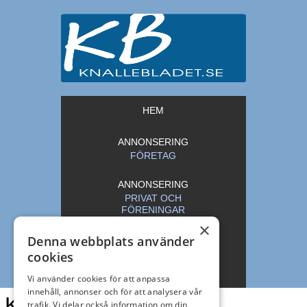
HEM
ANNONSERING
FÖRETAG
ANNONSERING
PRIVAT OCH
FÖRENINGAR
×
Denna webbplats använder
ARKIV
cookies
KONTAKT
Vi använder cookies för att anpassa
innehåll, annonser och för att analysera vår
Knallebladet
trafik. Vi delar också information om din