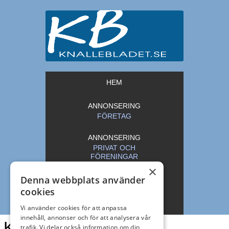
HEM
ANNONSERING
FÖRETAG
ANNONSERING
PRIVAT OCH
FÖRENINGAR
×
Denna webbplats använder
ARKIV
cookies
KONTAKT
Vi använder cookies för att anpassa
innehåll, annonser och för att analysera vår
Knallebladet
trafik. Vi delar också information om din