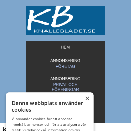
HEM
ANNONSERING
FÖRETAG
ANNONSERING
PRIVAT OCH
FÖRENINGAR
×
Denna webbplats använder
ARKIV
cookies
KONTAKT
Vi använder cookies för att anpassa
innehåll, annonser och för att analysera vår
Knallebladet
trafik. Vi delar också information om din