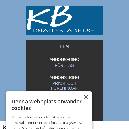
HEM
ANNONSERING
FÖRETAG
ANNONSERING
PRIVAT OCH
FÖRENINGAR
×
Denna webbplats använder
ARKIV
cookies
KONTAKT
Vi använder cookies för att anpassa
innehåll, annonser och för att analysera vår
Knallebladet
trafik. Vi delar också information om din