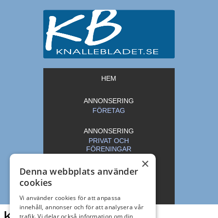
HEM
ANNONSERING
FÖRETAG
ANNONSERING
PRIVAT OCH
FÖRENINGAR
×
Denna webbplats använder
ARKIV
cookies
KONTAKT
Vi använder cookies för att anpassa
innehåll, annonser och för att analysera vår
Knallebladet
trafik. Vi delar också information om din