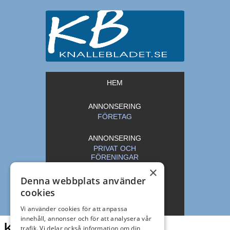
HEM
ANNONSERING
FÖRETAG
ANNONSERING
PRIVAT OCH
FÖRENINGAR
×
Denna webbplats använder
ARKIV
cookies
KONTAKT
Vi använder cookies för att anpassa
innehåll, annonser och för att analysera vår
Knallebladet
trafik. Vi delar också information om din