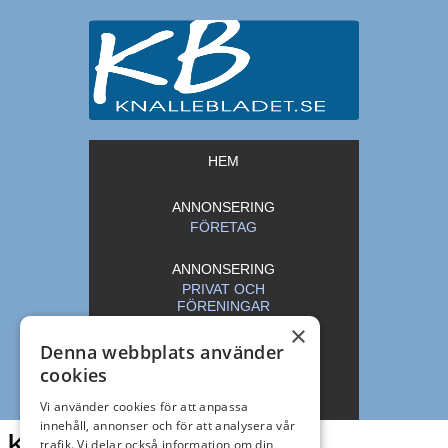
HEM
ANNONSERING
FÖRETAG
ANNONSERING
PRIVAT OCH
FÖRENINGAR
×
Denna webbplats använder
ARKIV
cookies
KONTAKT
Vi använder cookies för att anpassa
innehåll, annonser och för att analysera vår
Knallebladet
trafik. Vi delar också information om din