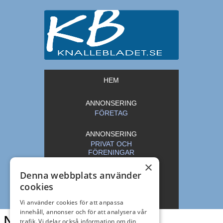
HEM
ANNONSERING
FÖRETAG
ANNONSERING
PRIVAT OCH
FÖRENINGAR
×
Denna webbplats använder
ARKIV
cookies
KONTAKT
Vi använder cookies för att anpassa
innehåll, annonser och för att analysera vår
Näringsliv
trafik. Vi delar också information om din